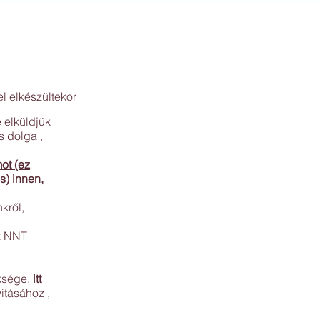
Időpontfoglalás
Rólunk
Fogorvosi szolgáltatá
el elkészültekor
 elküldjük
s dolga ,
ot (ez
es)
innen,
nkről,
z NNT
ksége,
itt
itásához ,