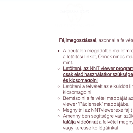
Áraink
Fájlmegosztással
, azonnal a felvét
A beutalón megadott e-mailcímre
a letöltési linket, Önnek nincs má
mint:
Letölteni, az NNT viewer program
csak első használatkor szükség
és kicsomagolni
Letölteni a felv
ételt az elküldött li
kicsomagolni
Bemásolni a felvétel mappáját a
viewer "Páciensek" mappájába
Megnyitni az NNTviewer.exe fájlt
Amennyiben segítségre van szü
találja videónkat
a felvétel megny
vagy keresse kollégáinkat